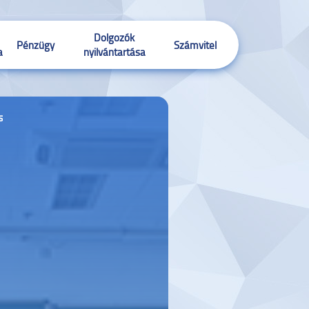
Dolgozók
Pénzügy
Számvitel
a
nyilvántartása
s