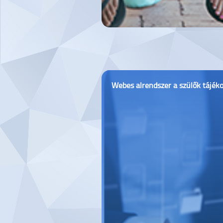
Webes alrendszer a szülők tájék