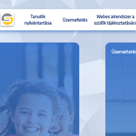
Tanulók
Webes alrendszer a
Üzemeltetés
nyilvántartása
szülők tájékoztatásár
es
Üzemelteté
dszer a
Dolgozók
Pénzügy
Számvitel
ők
nyilvántartása
koztatására