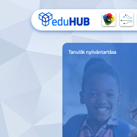
Web
Tanulók nyilvántartása
Tanulók
alren
Kezdőlap
Üzemeltetés
nyilvántartása
szül
tájé